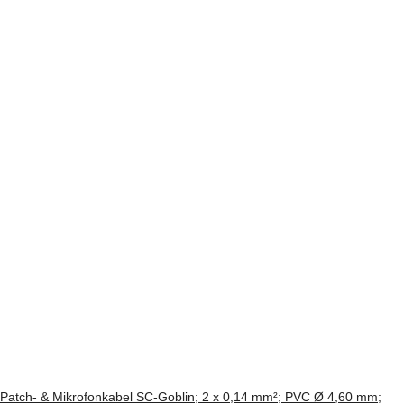
Patch- & Mikrofonkabel SC-Goblin; 2 x 0,14 mm²; PVC Ø 4,60 mm;