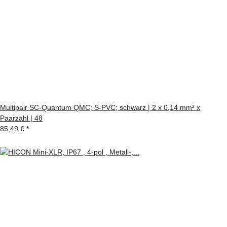
Multipair SC-Quantum QMC; S-PVC; schwarz | 2 x 0,14 mm² x
Paarzahl | 48
85,49 €
*