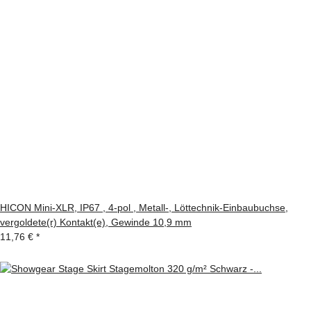
HICON Mini-XLR, IP67 , 4-pol , Metall-, Löttechnik-Einbaubuchse,
vergoldete(r) Kontakt(e), Gewinde 10,9 mm
11,76 €
*