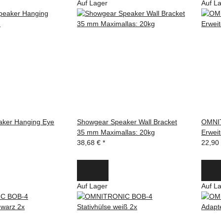
Auf Lager
Auf L
ker Hanging Eye
Showgear Speaker Wall Bracket
OMNI
35 mm Maximallas: 20kg
Erwei
38,68 €
*
22,90
Auf Lager
Auf L