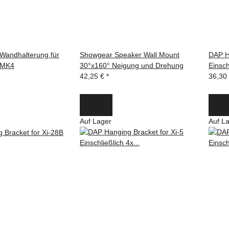
andhalterung für
Showgear Speaker Wall Mount
DAP H
 MK4
30°x160° Neigung und Drehung
Einsc
42,25 €
*
36,30
Auf Lager
Auf L