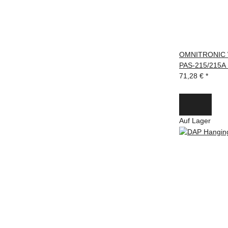
OMNITRONIC W
PAS-215/215A
71,28 €
*
Auf Lager