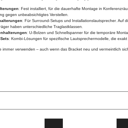
lterungen
: Fest installiert, für die dauerhafte Montage in Konferenzr
ung gegen unbeabsichtigtes Verstellen.
alterungen
: Für Surround-Setups und Installationslautsprecher. Auf
räger haben unterschiedliche Traglastklassen.
enhalterungen
: U-Bolzen und Schnellspanner für die temporäre Mon
-Sets
: Kombi-Lösungen für spezifische Lautsprechermodelle, die exak
te immer verwenden – auch wenn das Bracket neu und vermeintlich siche