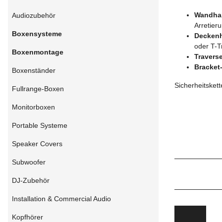
Wandha
Audiozubehör
Arretier
Boxensysteme
Deckenh
oder T-T
Boxenmontage
Travers
Bracket
Boxenständer
Sicherheitsket
Fullrange-Boxen
Monitorboxen
Portable Systeme
Speaker Covers
Subwoofer
DJ-Zubehör
Installation & Commercial Audio
Kopfhörer