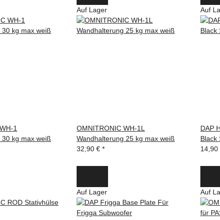
Auf Lager
Auf L
 WH-1
OMNITRONIC WH-1L
DAP H
 30 kg max weiß
Wandhalterung 25 kg max weiß
Black 
32,90 €
*
14,90
Auf Lager
Auf L