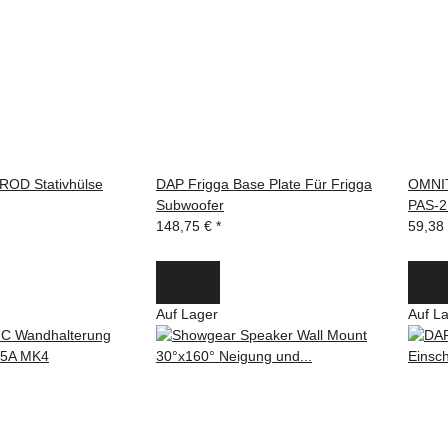
OD Stativhülse
DAP Frigga Base Plate Für Frigga
OMNIT
Subwoofer
PAS-2
148,75 €
*
59,38
Auf Lager
Auf L