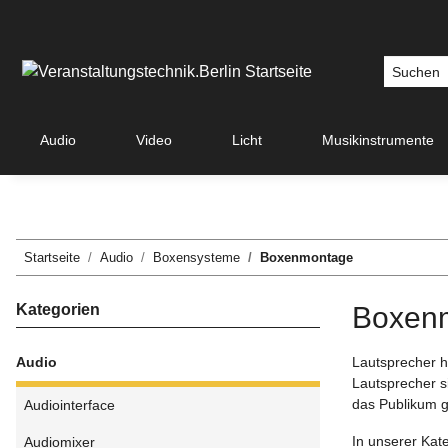
Audio
Video
Licht
Musikinstrumente
Startseite
Audio
Boxensysteme
Boxenmontage
Kategorien
Boxen
Audio
Lautsprecher hä
Lautsprecher si
das Publikum ge
Audiointerface
In unserer Kat
Audiomixer