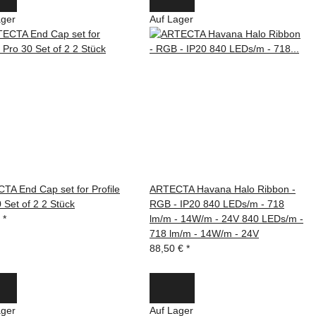
ager
Auf Lager
TA End Cap set for Profile
ARTECTA Havana Halo Ribbon -
 Set of 2 2 Stück
RGB - IP20 840 LEDs/m - 718
€
*
lm/m - 14W/m - 24V 840 LEDs/m -
718 lm/m - 14W/m - 24V
88,50 €
*
ager
Auf Lager