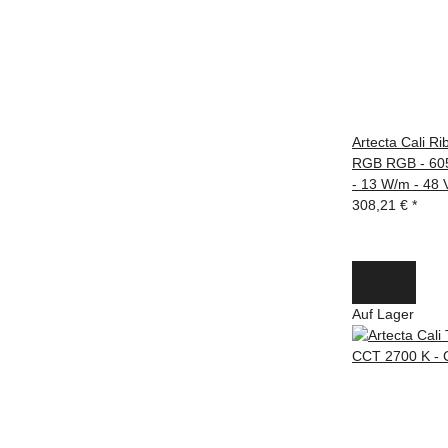
Artecta Cali Ri
RGB RGB - 605
- 13 W/m - 48 
308,21 €
*
Auf Lager