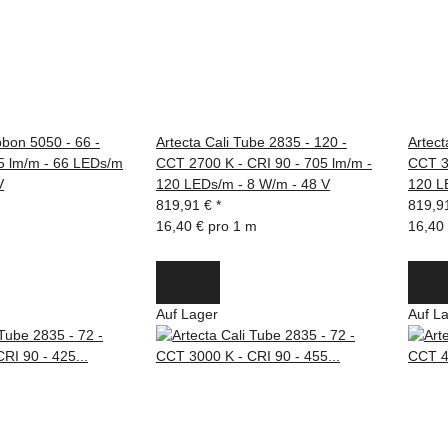
bbon 5050 - 66 -
Artecta Cali Tube 2835 - 120 -
Artect
 lm/m - 66 LEDs/m
CCT 2700 K - CRI 90 - 705 lm/m -
CCT 3
V
120 LEDs/m - 8 W/m - 48 V
120 L
819,91 €
*
819,9
16,40 € pro 1 m
16,40
Auf Lager
Auf L