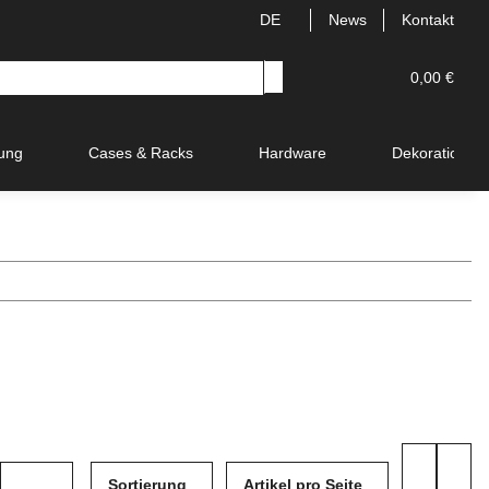
DE
News
Kontakt
0,00 €
ung
Cases & Racks
Hardware
Dekoration
Sortierung
Artikel pro Seite