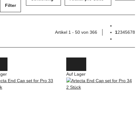
Filter
Artikel 1 - 50 von 366
1
2
3
4
5
6
7
8
ager
Auf Lager