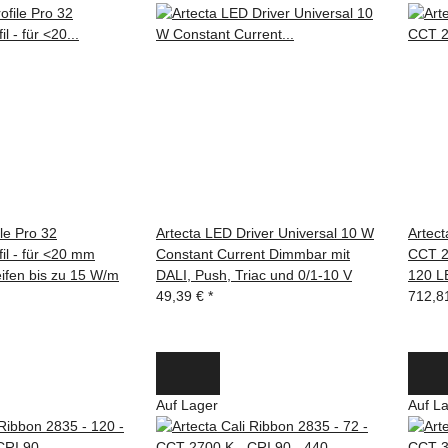
le Pro 32
Artecta LED Driver Universal 10 W
Artect
il - für <20 mm
Constant Current Dimmbar mit
CCT 2
eifen bis zu 15 W/m
DALI, Push, Triac und 0/1-10 V
120 L
49,39 €
*
712,8
Auf Lager
Auf L