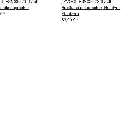
E FSN030.71 3 Zoll
LAVOCE FSN030.72 3 Zoll
andlautsprecher
Breitbandlautsprecher, Neodym,
 €
*
Stahlkorb
36,00 €
*