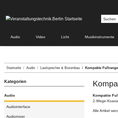
Audio
Video
Licht
Musikinstrumente
Startseite
Audio
Lautsprecher & Boxenbau
Kompakte Fullrange
Kategorien
Kompak
Audio
Kompakte Ful
2-Wege-Koaxial
Audiointerface
Alle Artikel we
Audiomixer