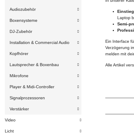
In unserer Kate
Audiozubehör
Einstie
Laptop b
Boxensysteme
Semi-pr
Professi
DJ-Zubehör
Ein Interface f
Installation & Commercial Audio
Verzögerung im
Kopfhörer
melden mit de
Lautsprecher & Boxenbau
Alle Artikel ve
Mikrofone
Player & Midi-Controller
Signalprozessoren
Verstärker
Video
Licht