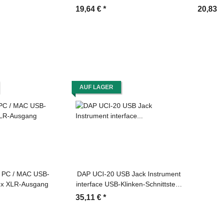
19,64 €
*
20,8
AUF LAGER
 PC / MAC USB-
DAP UCI-20 USB Jack Instrument
2x XLR-Ausgang
interface USB-Klinken-Schnittstelle
(für Instrumente)
35,11 €
*