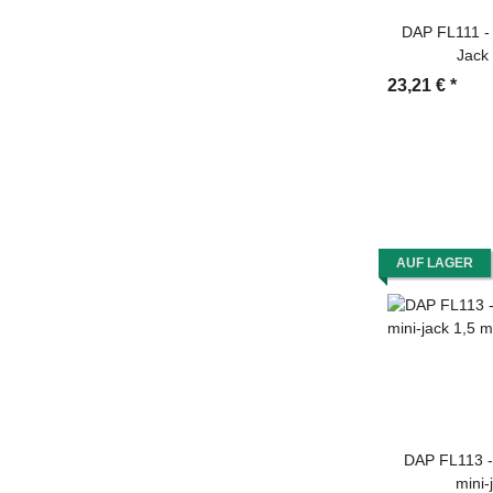
DAP FL111 -
Jack
23,21 €
*
AUF LAGER
DAP FL113 -
mini-