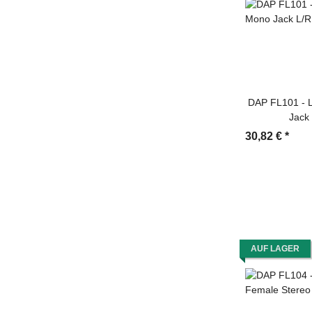
DAP FL101 - L
Jack
30,82 €
*
AUF LAGER