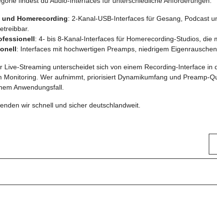
gorie findest du Audio-Interfaces für unterschiedliche Anforderungen:
g und Homerecording
: 2-Kanal-USB-Interfaces für Gesang, Podcast un
etreibbar.
ofessionell
: 4- bis 8-Kanal-Interfaces für Homerecording-Studios, die
onell
: Interfaces mit hochwertigen Preamps, niedrigem Eigenrausche
ür Live-Streaming unterscheidet sich von einem Recording-Interface in de
 Monitoring. Wer aufnimmt, priorisiert Dynamikumfang und Preamp-Qualit
inem Anwendungsfall.
rsenden wir schnell und sicher deutschlandweit.