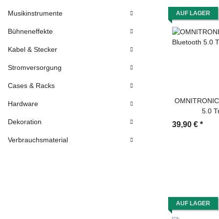
Musikinstrumente
AUF LAGER
Bühneneffekte
Kabel & Stecker
Stromversorgung
Cases & Racks
OMNITRONIC B
Hardware
5.0 T
Dekoration
39,90 €
*
Verbrauchsmaterial
AUF LAGER