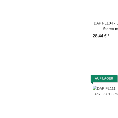
DAP FL104 - L
Stereo m
28,44 €
*
AUF LAGER