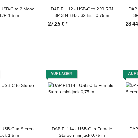
 USB-C to 2 Mono
DAP FL112 - USB-C to 2 XLR/M
DAP 
 L/R 1,5 m
3P 384 kHz / 32 Bit - 0,75 m
3P
27,25 €
*
28,4
AUF LAGER
AUF 
 USB-C to Stereo
DAP FL114 - USB-C to Female
DAP
jack 1,5 m
Stereo mini-jack 0,75 m