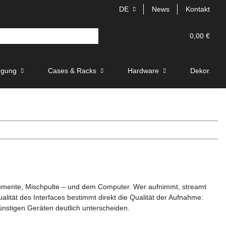
DE
News
Kontakt
0,00 €
rgung
Cases & Racks
Hardware
Dekoration
nstrumente, Mischpulte – und dem Computer. Wer aufnimmt, streamt
alität des Interfaces bestimmt direkt die Qualität der Aufnahme:
stigen Geräten deutlich unterscheiden.