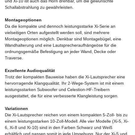
und Xi-10 ist auch das Horn drehbar, um die gewünschte
Schallabstrahlung zu gewährleisten.
Montageoptionen
Da die kompakte und dennoch leistungsstarke Xi-Serie an
vielseitigen Orten aufgestellt werden soll, sind mehrere
Montageoptionen möglich. Denkbar sind Montagebügel, eine
Wandhalterung und eine Lautsprecheraufhängeöse für die
ordnungsgemäße Befestigung an jeder Wand, Decke oder
Traverse.
Exzellente Audioqualität
Trotz der kompakten Bauweise haben die Xi-Lautsprecher eine
hervorragende Klangqualität. Ihr 2-Wege-System ist mit einem
leistungsstarken Subwoofer und Celestion-HF-Treibern
ausgestattet, die für eine verbesserte Klangleistung sorgen.
Variationen
Die Xi-Lautsprecher reichen von einem kompakten 5-Zoll- bis zu
einem leistungsstarken 10-Zoll-Modell. Alle vier Modelle (Xi-5, Xi-
6, Xi-8 und Xi-10) sind in den Farben Schwarz und Weiß
erhältlich und passen somit in jede Umgebung. Nur der Xi-5 und