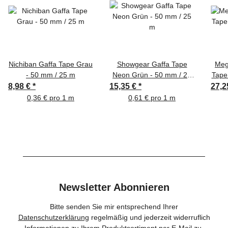
Nichiban Gaffa Tape Grau
Showgear Gaffa Tape
Meg
- 50 mm / 25 m
Neon Grün - 50 mm / 25
Tape
m
8,98 €
*
15,35 €
*
27,2
0,36 € pro 1 m
0,61 € pro 1 m
Newsletter Abonnieren
Bitte senden Sie mir entsprechend Ihrer
Datenschutzerklärung
regelmäßig und jederzeit widerruflich
Informationen zu Ihrem Produktsortiment per E-Mail zu.