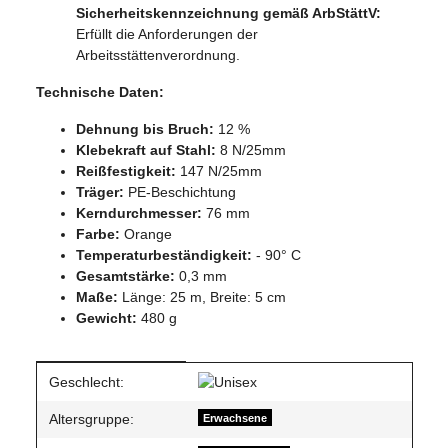
Sicherheitskennzeichnung gemäß ArbStättV:
Erfüllt die Anforderungen der
Arbeitsstättenverordnung.
Technische Daten:
Dehnung bis Bruch:
12 %
Klebekraft auf Stahl:
8 N/25mm
Reißfestigkeit:
147 N/25mm
Träger:
PE-Beschichtung
Kerndurchmesser:
76 mm
Farbe:
Orange
Temperaturbeständigkeit:
- 90° C
Gesamtstärke:
0,3 mm
Maße:
Länge: 25 m, Breite: 5 cm
Gewicht:
480 g
Produkteigenschaft
Wert
Geschlecht:
Altersgruppe:
Erwachsene