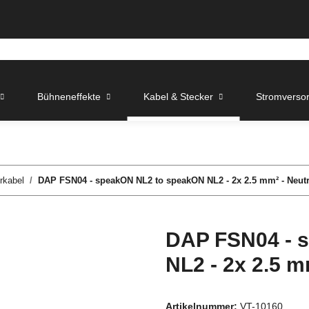
Bühneneffekte
Kabel & Stecker
Stromverso
rkabel
DAP FSN04 - speakON NL2 to speakON NL2 - 2x 2.5 mm² - Neut
DAP FSN04 - 
NL2 - 2x 2.5 m
Artikelnummer:
VT-10160