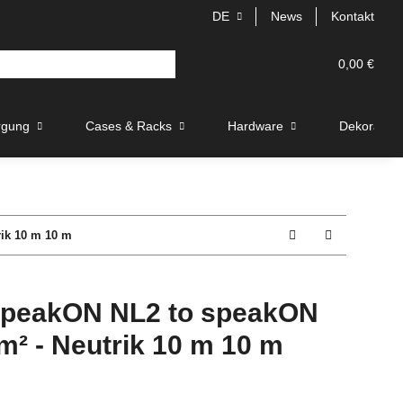
DE
News
Kontakt
0,00 €
rgung
Cases & Racks
Hardware
Dekoration
rik 10 m 10 m
speakON NL2 to speakON
m² - Neutrik 10 m 10 m