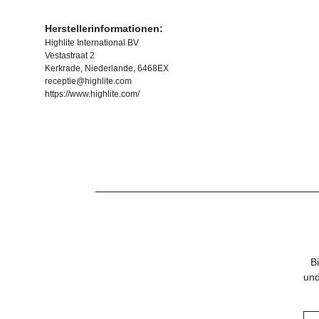
Herstellerinformationen:
Highlite International BV
Vestastraat 2
Kerkrade, Niederlande, 6468EX
receptie@highlite.com
https://www.highlite.com/
B
und