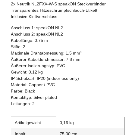
2x Neutrik NL2FXX-W-S speakON Steckverbinder
Transparentes Hitzeschrumpfschlauch-Etikett
Inklusive Klettverschluss
Anschluss 1: speakON NL2
Anschluss 2: speakON NL2
Kabellänge: 0.75 m
Stifte: 2
Maximale Drahtabmessung: 1.5 mm²
Äußerer Kabeldurchmesser: 7.8 mm
Äußerer Isolierungstyp: PVC
Gewicht: 0.12 kg
IP-Schutzart: IP20 (indoor use only)
Material: Copper / PVC
Farbe: Black
Kontakttyp: Silver plated
Leitungen: 2
Produkteigenschaft
Wert
Artikelgewicht:
0,16
kg
Inhalt:
75,00 cm