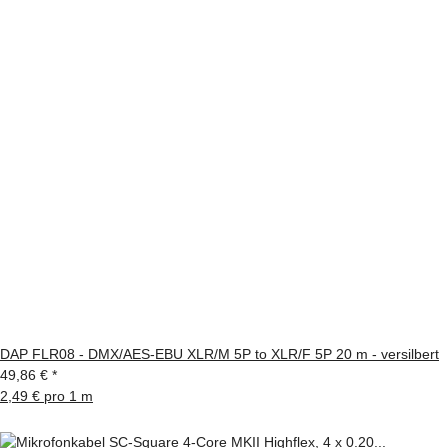
DAP FLR08 - DMX/AES-EBU XLR/M 5P to XLR/F 5P 20 m - versilbert
49,86 €
*
2,49 € pro 1 m