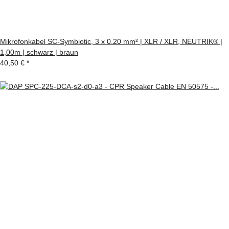
Mikrofonkabel SC-Symbiotic, 3 x 0.20 mm² | XLR / XLR, NEUTRIK® |
1,00m | schwarz | braun
40,50 €
*