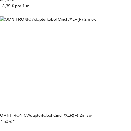
13,39 € pro 1 m
OMNITRONIC Adapterkabel Cinch/XLR(F) 2m sw
7,50 €
*