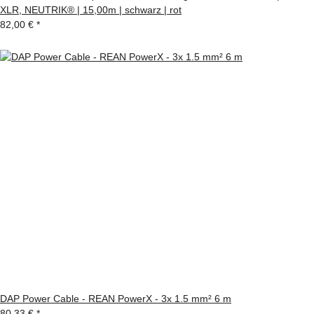
XLR, NEUTRIK® | 15,00m | schwarz | rot
82,00 €
*
DAP Power Cable - REAN PowerX - 3x 1.5 mm² 6 m
80,33 €
*