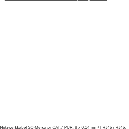
Netzwerkkabel SC-Mercator CAT.7 PUR, 8 x 0,14 mm² | RJ45 / RJ45,