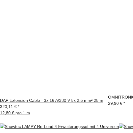
OMNITRONIC
DAP Extension Cable - 3x 16 A/380 V 5x 2.5 mm² 25 m
29,90 €
*
320,11 €
*
12,80 € pro 1 m