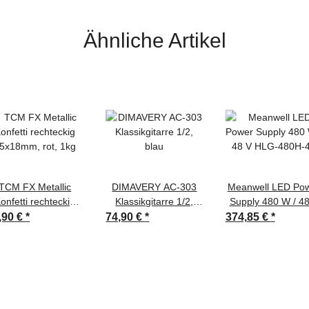
Ähnliche Artikel
TCM FX Metallic
DIMAVERY AC-303
Meanwell LED Po
onfetti rechteckig
Klassikgitarre 1/2,
Supply 480 W / 4
5x18mm, rot, 1kg
blau
HLG-480H-48
,90 €
*
74,90 €
*
374,85 €
*