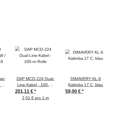
wer
DAP MCD-224 Dual-
DIMAVERY KL-6
TCM 
8 V
Line-Kabel - 100-m-
Kalimba,17 C, blau
Stream
Rolle
w
201,11 €
*
59,00 €
*
3,60 €
2,01 € pro 1 m