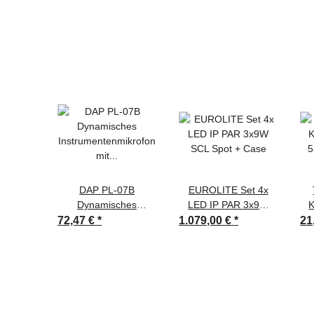
DAP PL-07B
EUROLITE Set 4x
Dynamisches
LED IP PAR 3x9W
K
Instrumentenmikrofon
SCL Spot + Case
5
72,47 €
*
1.079,00 €
*
21
mit
Nierencharakteristik -
Blau