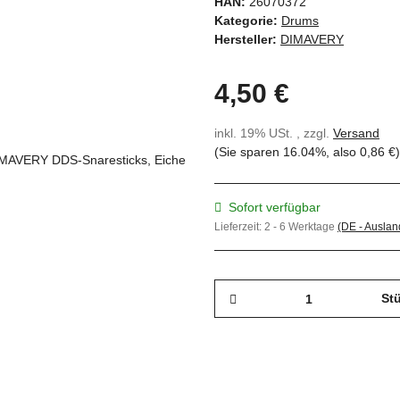
HAN:
26070372
Kategorie:
Drums
Hersteller:
DIMAVERY
4,50 €
inkl. 19% USt. , zzgl.
Versand
(Sie sparen
16.04%
, also
0,86 €
)
Sofort verfügbar
Lieferzeit:
2 - 6 Werktage
(DE - Ausla
St