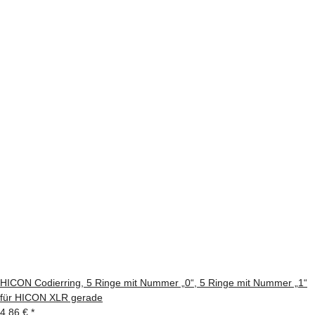
HICON Codierring, 5 Ringe mit Nummer „0“, 5 Ringe mit Nummer „1“
für HICON XLR gerade
4,86 €
*