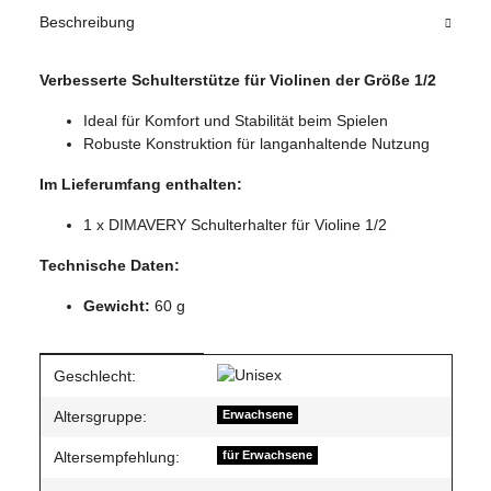
Beschreibung
Verbesserte Schulterstütze für Violinen der Größe 1/2
Ideal für Komfort und Stabilität beim Spielen
Robuste Konstruktion für langanhaltende Nutzung
Im Lieferumfang enthalten:
1 x DIMAVERY Schulterhalter für Violine 1/2
Technische Daten:
Gewicht:
60 g
Produkteigenschaft
Wert
Geschlecht:
Altersgruppe:
Erwachsene
Altersempfehlung:
für Erwachsene