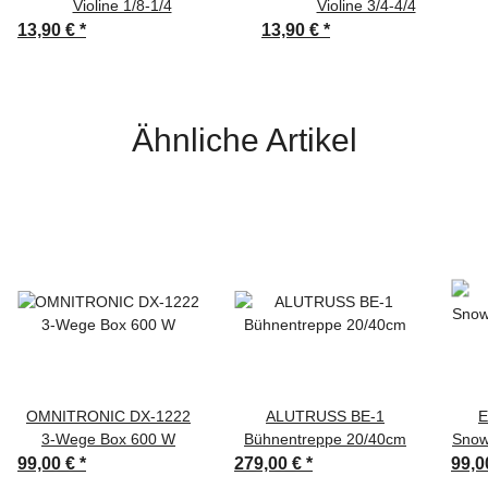
Violine 1/8-1/4
Violine 3/4-4/4
13,90 €
*
13,90 €
*
Ähnliche Artikel
OMNITRONIC DX-1222
ALUTRUSS BE-1
E
3-Wege Box 600 W
Bühnentreppe 20/40cm
Snow
99,00 €
*
279,00 €
*
99,0