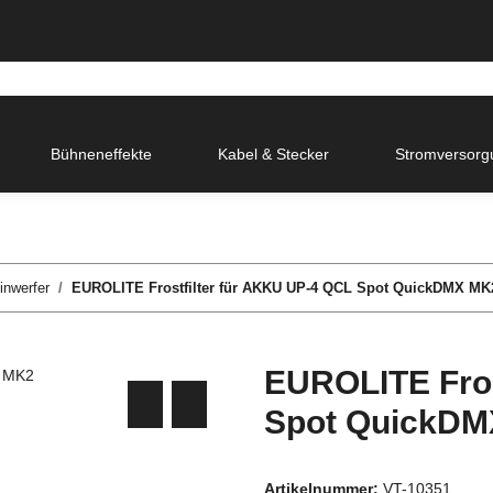
Bühneneffekte
Kabel & Stecker
Stromversorg
inwerfer
EUROLITE Frostfilter für AKKU UP-4 QCL Spot QuickDMX MK
EUROLITE Fros
Spot QuickD
Artikelnummer:
VT-10351