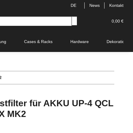
DE
News
Kontakt
0,00 €
ung
Cases & Racks
Hardware
Dekoration
2
tfilter für AKKU UP-4 QCL
MX MK2