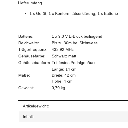
Lieferumfang
1 x Gerät, 1 x Konformitätserklärung, 1 x Batterie
Batterie:
1 x 9,0 V E-Block beiliegend
Reichweite:
Bis zu 30m bei Sichtweite
Trägerfrequenz:
433,92 MHz
Gehäusefarbe:
Schwarz matt
Gehäusebauform:
Trittfestes Pedalgehäuse
Länge: 14 cm
Maße:
Breite: 42 cm
Höhe: 4 cm
Gewicht:
0,70 kg
Produkteigenschaft
Wert
Artikelgewicht:
Inhalt: