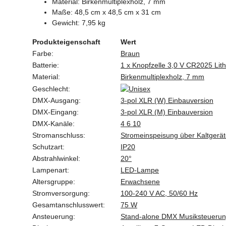
Material: Birkenmultiplexholz, 7 mm
Maße: 48,5 cm x 48,5 cm x 31 cm
Gewicht: 7,95 kg
Produkteigenschaft
Wert
Farbe:
Braun
Batterie:
1 x Knopfzelle 3,0 V CR2025 Li
Material:
Birkenmultiplexholz, 7 mm
Geschlecht:
DMX-Ausgang:
3-pol XLR (W) Einbauversion
DMX-Eingang:
3-pol XLR (M) Einbauversion
DMX-Kanäle:
4 6 10
Stromanschluss:
Stromeinspeisung über Kaltgerät
Schutzart:
IP20
Abstrahlwinkel:
20°
Lampenart:
LED-Lampe
Altersgruppe:
Erwachsene
Stromversorgung:
100-240 V AC, 50/60 Hz
Gesamtanschlusswert:
75 W
Ansteuerung:
Stand-alone DMX Musiksteuerun