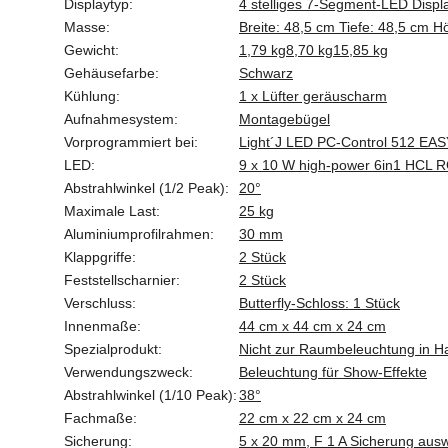
Displaytyp:
4 stelliges 7-Segment-LED Displ
Masse:
Breite: 48,5 cm Tiefe: 48,5 cm 
Gewicht:
1,79 kg
8,70 kg
15,85 kg
Gehäusefarbe:
Schwarz
Kühlung:
1 x Lüfter geräuscharm
Aufnahmesystem:
Montagebügel
Vorprogrammiert bei:
Light´J LED PC-Control 512 
LED:
9 x 10 W high-power 6in1 HCL
Abstrahlwinkel (1/2 Peak):
20°
Maximale Last:
25 kg
Aluminiumprofilrahmen:
30 mm
Klappgriffe:
2 Stück
Feststellscharnier:
2 Stück
Verschluss:
Butterfly-Schloss: 1 Stück
Innenmaße:
44 cm x 44 cm x 24 cm
Spezialprodukt:
Nicht zur Raumbeleuchtung in H
Verwendungszweck:
Beleuchtung für Show-Effekte
Abstrahlwinkel (1/10 Peak):
38°
Fachmaße:
22 cm x 22 cm x 24 cm
Sicherung:
5 x 20 mm, F 1 A Sicherung aus