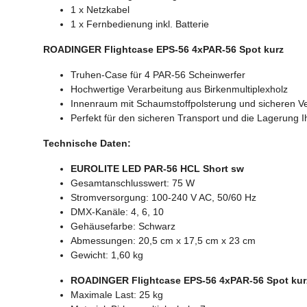
1 x Netzkabel
1 x Fernbedienung inkl. Batterie
ROADINGER Flightcase EPS-56 4xPAR-56 Spot kurz
Truhen-Case für 4 PAR-56 Scheinwerfer
Hochwertige Verarbeitung aus Birkenmultiplexholz
Innenraum mit Schaumstoffpolsterung und sicheren V
Perfekt für den sicheren Transport und die Lagerung I
Technische Daten:
EUROLITE LED PAR-56 HCL Short sw
Gesamtanschlusswert: 75 W
Stromversorgung: 100-240 V AC, 50/60 Hz
DMX-Kanäle: 4, 6, 10
Gehäusefarbe: Schwarz
Abmessungen: 20,5 cm x 17,5 cm x 23 cm
Gewicht: 1,60 kg
ROADINGER Flightcase EPS-56 4xPAR-56 Spot kur
Maximale Last: 25 kg