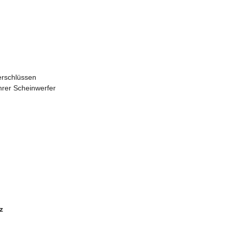
erschlüssen
hrer Scheinwerfer
z