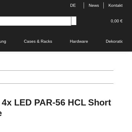
DE
News
Kontakt
0,00 €
ung
Cases & Racks
Hardware
Dekoration
 4x LED PAR-56 HCL Short
e