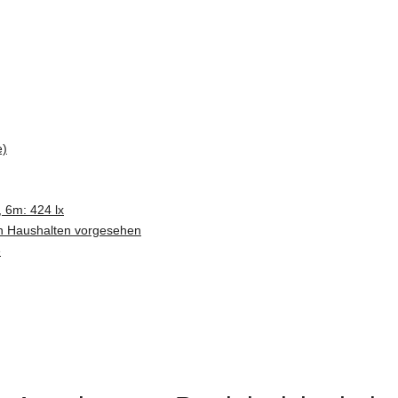
e)
 6m: 424 lx
n Haushalten vorgesehen
e