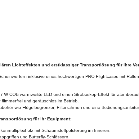
lären Lichteffekten und erstklassiger Transportlösung für Ihre Ve
cheinwerfern inklusive eines hochwertigen PRO Flightcases mit Rollen.
ke 57 W COB warmweiße LED und einen Stroboskop-Effekt für atembera
 flimmerfrei und geräuschlos im Betrieb.
ubehör wie Flügelbegrenzer, Filterrahmen und eine Bedienungsanleitu
ransportlösung für Ihr Equipment:
kenmultiplexholz mit Schaumstoffpolsterung im Inneren.
appgriffen und Butterfly-Schlössern.