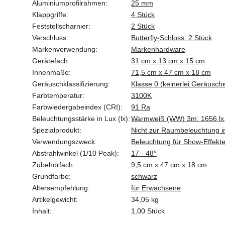
Aluminiumprofilrahmen:
25 mm
Klappgriffe:
4 Stück
Feststellscharnier:
2 Stück
Verschluss:
Butterfly-Schloss: 2 Stück
Markenverwendung:
Markenhardware
Gerätefach:
31 cm x 13 cm x 15 cm
Innenmaße:
71,5 cm x 47 cm x 18 cm
Geräuschklassifizierung:
Klasse 0 (keinerlei Geräusch
Farbtemperatur:
3100K
Farbwiedergabeindex (CRI):
91 Ra
Beleuchtungsstärke in Lux (lx):
Warmweiß (WW) 3m: 1656 lx,
Spezialprodukt:
Nicht zur Raumbeleuchtung i
Verwendungszweck:
Beleuchtung für Show-Effekt
Abstrahlwinkel (1/10 Peak):
17 - 48°
Zubehörfach:
9,5 cm x 47 cm x 18 cm
Grundfarbe:
schwarz
Altersempfehlung:
für Erwachsene
Artikelgewicht:
34,05
kg
Inhalt:
1,00 Stück