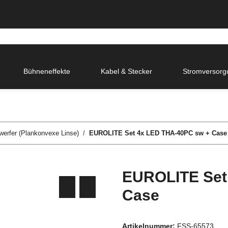
Bühneneffekte
Kabel & Stecker
Stromversorg
erfer (Plankonvexe Linse)
EUROLITE Set 4x LED THA-40PC sw + Case
EUROLITE Set
Case
Artikelnummer:
FSS-65573