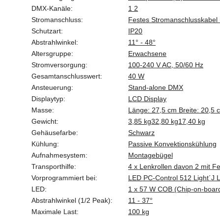
DMX-Kanäle:
1 2
Stromanschluss:
Festes Stromanschlusskabel 
Schutzart:
IP20
Abstrahlwinkel:
11° - 48°
Altersgruppe:
Erwachsene
Stromversorgung:
100-240 V AC, 50/60 Hz
Gesamtanschlusswert:
40 W
Ansteuerung:
Stand-alone DMX
Displaytyp:
LCD Display
Masse:
Länge: 27,5 cm Breite: 20,5 
Gewicht:
3,85 kg
32,80 kg
17,40 kg
Gehäusefarbe:
Schwarz
Kühlung:
Passive Konvektionskühlung
Aufnahmesystem:
Montagebügel
Transporthilfe:
4 x Lenkrollen davon 2 mit F
Vorprogrammiert bei:
LED PC-Control 512 Light´J L
LED:
1 x 57 W COB (Chip-on-boa
Abstrahlwinkel (1/2 Peak):
11 - 37°
Maximale Last:
100 kg