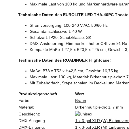
Maximale Last von 100 kg und Markenhardware garant
Technische Daten des EUROLITE LED THA-40PC Theater
Stromversorgung: 100-240 V AC, 50/60 Hz
Gesamtanschlusswert: 40 W
Schutzart: IP20, Schutzklasse: SK I
DMX-Ansteuerung, Flimmerfrei, hoher CRI von 91 Ra
Kompakte Maße: L27,5 x B20,5 x T25 cm, Gewicht: 3,
Technische Daten des ROADINGER Flightcase:
Maße: B78 x T52 x H42,5 cm, Gewicht: 16,75 kg
Maximale Last: 100 kg, Material: Birkenmultiplexholz
Mit Zubehörfach, Stapelschalen im Deckel und Marke
Produkteigenschaft
Wert
Farbe:
Braun
Material:
Birkenmultiplexholz, 7 mm
Geschlecht:
DMX-Ausgang:
1 x 3-pol XLR (W) Einbauvers
DMX-Eingang:
1 x 3-pol XLR (M) Einbauvers