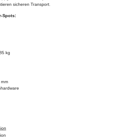
ieren sicheren Transport.
-Spots:
85 kg
 7 mm
nhardware
ion
ion