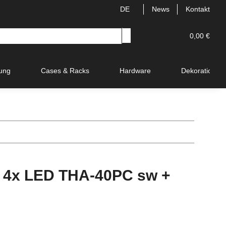
DE
News
Kontakt
0,00 €
ung
Cases & Racks
Hardware
Dekoration
 4x LED THA-40PC sw +