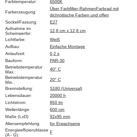
Farbtemperatur:
6500K
Über Farbfilter-Rahmen
Farbrad mit
Farberzeugung:
dichroitische Farben und offen
Sockel/Fassung:
E27
Aufnahme im
12,8 cm x 12,8 cm
Scheinwerfer:
Lichtfarbe:
Weiß
Aufbau:
Einfache Montage
Anlaufzeit:
0,2 s
Bauform:
PAR-30
Betriebstemperatur
40° C
Max.:
Betriebstemperatur
20° C
Min.:
Brennstellung:
S180 (Universal)
Lebensdauer:
20000 h
Lichtstrom:
850 lm
Wellenlänge:
600 nm
Maße (LxD):
92x95 mm
Altersempfehlung:
für Erwachsene
Energieeffizienzklasse
F
(A - G):