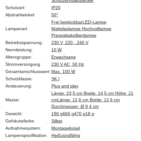
Schutzkontaktstecker
Schutzart:
IP20
Abstrahlwinkel:
50°
Frei bestückbar
LED-Lampe
Lampenart:
Mattglaslampe Hochvoltlampe
Pressglaskolbenlampe
Betriebsspannung:
230 V, 220 - 240 V
Nennleistung:
10 W
Altersgruppe:
Erwachsene
Stromversorgung:
230 V AC, 50 Hz
Gesamtanschlusswert:
Max. 100 W
Schutzklasse:
SK I
Ansteuerung:
Plug and play
Länge: 23,5 cm Breite: 14,5 cm Höhe: 21
Masse:
cm
Länge: 12,6 cm Breite: 12,6 cm
Durchmesser: Ø 9,4 cm
Gewicht:
190 g
660 g
470 g
18 g
Gehäusefarbe:
Silber
Aufnahmesystem:
Montagebügel
Lampenspezifikation:
Heißzündfähig