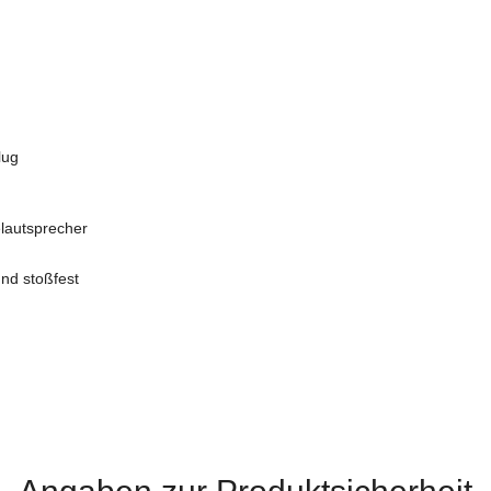
lug
lautsprecher
und stoßfest