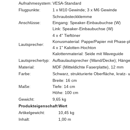
Aufnahmesystem:
VESA-Standard
Flugpunkte:
1 x M10 Gewinde; 3 x M6 Gewinde
Schraubsteckklemme
Anschlüsse:
Eingang: Speaker-Einbaubuchse (W)
Link: Speaker-Einbaubuchse (W)
4 x 4" Tieftöner
Konusmaterial: Pappe/Papier mit Phase-p
Lautsprecher:
4 x 1" Kalotten-Hochton
Kalottenmaterial: Seide mit Waveguide
Lautsprechertyp:
Aufbaulautsprecher (Wand/Decke); Hänge
Material:
MDF (Mitteldichte Faserplatte), 12 mm
Farbe:
Schwarz, strukturierte Oberfläche, kratz- 
Breite: 16 cm
Maße:
Tiefe: 14 cm
Höhe: 100 cm
Gewicht:
9,65 kg
Produkteigenschaft
Wert
Artikelgewicht:
10,45
kg
Inhalt:
1,00 m