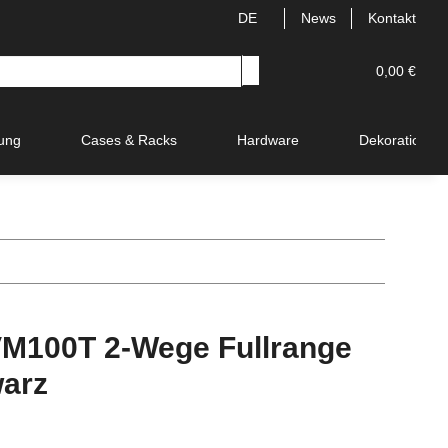
DE
News
Kontakt
0,00 €
ung
Cases & Racks
Hardware
Dekoration
M100T 2-Wege Fullrange
arz