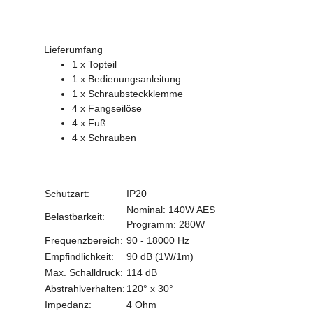
Lieferumfang
1 x Topteil
1 x Bedienungsanleitung
1 x Schraubsteckklemme
4 x Fangseilöse
4 x Fuß
4 x Schrauben
Schutzart:
IP20
Nominal: 140W AES
Belastbarkeit:
Programm: 280W
Frequenzbereich:
90 - 18000 Hz
Empfindlichkeit:
90 dB (1W/1m)
Max. Schalldruck:
114 dB
Abstrahlverhalten:
120° x 30°
Impedanz:
4 Ohm