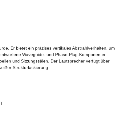
e. Er bietet ein präzises vertikales Abstrahlverhalten, um
ell entworfene Waveguide- und Phase-Plug-Komponenten
ellen und Sitzungssälen. Der Lautsprecher verfügt über
eißer Strukturlackierung.
0T