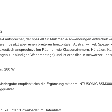
2)
autsprecher, der speziell für Multimedia-Anwendungen entwickelt wurd
en, besitzt aber einen breiteren horizontalen Abstrahlwinkel. Spezi
n akustisch anspruchsvollen Räumen wie Klassenzimmern, Hörsälen, Kap
ungen zur bündigen Wandmontage) und ist erhältlich in schwarzer und w
en, 280 W
kwiedergabe empfiehlt sich die Ergänzung mit dem INTUSONIC 8SM30
gqualität
n Sie unter "Downloads" im Datenblatt