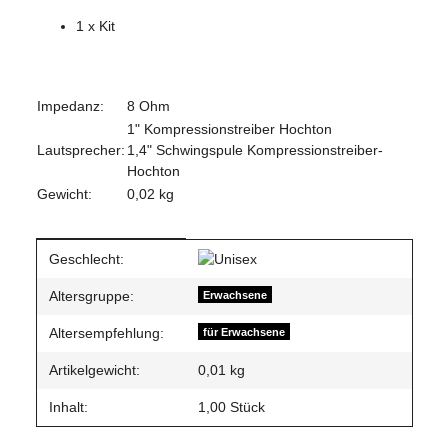
1 x Kit
Impedanz:
8 Ohm
1" Kompressionstreiber Hochton
Lautsprecher:
1,4" Schwingspule Kompressionstreiber-
Hochton
Gewicht:
0,02 kg
Produkteigenschaft
Wert
Geschlecht:
Altersgruppe:
Erwachsene
Altersempfehlung:
für Erwachsene
Artikelgewicht:
0,01
kg
Inhalt:
1,00 Stück