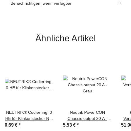
Benachrichtigen, wenn verfügbar
Ähnliche Artikel
NEUTRIK® Codierring, 0
Neutrik PowerCON
HE für Klinkenstecker NP-
Chassis output 20 A -
Ver
X | blau
Grau
0,69 €
*
5,53 €
*
51,9