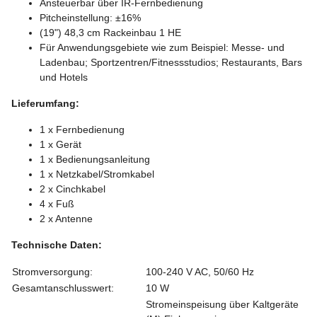
Ansteuerbar über IR-Fernbedienung
Pitcheinstellung: ±16%
(19") 48,3 cm Rackeinbau 1 HE
Für Anwendungsgebiete wie zum Beispiel: Messe- und
Ladenbau; Sportzentren/Fitnessstudios; Restaurants, Bars
und Hotels
Lieferumfang:
1 x Fernbedienung
1 x Gerät
1 x Bedienungsanleitung
1 x Netzkabel/Stromkabel
2 x Cinchkabel
4 x Fuß
2 x Antenne
Technische Daten:
Stromversorgung:
100-240 V AC, 50/60 Hz
Gesamtanschlusswert:
10 W
Stromeinspeisung über Kaltgeräte