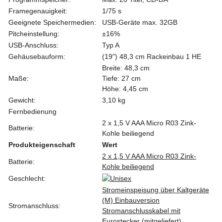
Framegenauigkeit:
1/75 s
Geeignete Speichermedien:
USB-Geräte max. 32GB
Pitcheinstellung:
±16%
USB-Anschluss:
Typ A
Gehäusebauform:
(19") 48,3 cm Rackeinbau 1 HE
Breite: 48,3 cm
Maße:
Tiefe: 27 cm
Höhe: 4,45 cm
Gewicht:
3,10 kg
Fernbedienung
2 x 1,5 V AAA Micro R03 Zink-
Batterie:
Kohle beiliegend
Produkteigenschaft
Wert
2 x 1,5 V AAA Micro R03 Zink-
Batterie:
Kohle beiliegend
Geschlecht:
Stromeinspeisung über Kaltgeräte
(M) Einbauversion
Stromanschluss:
Stromanschlusskabel mit
Eurostecker (mitgeliefert)