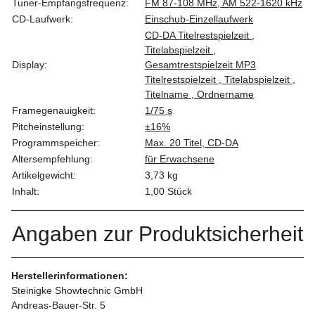
Tuner-Empfangsfrequenz:
FM 87-108 MHz, AM 522-1620 kHz
CD-Laufwerk:
Einschub-Einzellaufwerk
CD-DA Titelrestspielzeit ,
Titelabspielzeit ,
Display:
Gesamtrestspielzeit MP3
Titelrestspielzeit , Titelabspielzeit ,
Titelname , Ordnername
Framegenauigkeit:
1/75 s
Pitcheinstellung:
±16%
Programmspeicher:
Max. 20 Titel, CD-DA
Altersempfehlung:
für Erwachsene
Artikelgewicht:
3,73
kg
Inhalt:
1,00 Stück
Angaben zur Produktsicherheit
Herstellerinformationen:
Steinigke Showtechnic GmbH
Andreas-Bauer-Str. 5