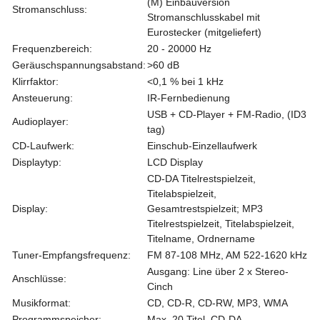
(M) Einbauversion
Stromanschluss:
Stromanschlusskabel mit
Eurostecker (mitgeliefert)
Frequenzbereich:
20 - 20000 Hz
Geräuschspannungsabstand:
>60 dB
Klirrfaktor:
<0,1 % bei 1 kHz
Ansteuerung:
IR-Fernbedienung
USB + CD-Player + FM-Radio, (ID3
Audioplayer:
tag)
CD-Laufwerk:
Einschub-Einzellaufwerk
Displaytyp:
LCD Display
CD-DA Titelrestspielzeit,
Titelabspielzeit,
Display:
Gesamtrestspielzeit; MP3
Titelrestspielzeit, Titelabspielzeit,
Titelname, Ordnername
Tuner-Empfangsfrequenz:
FM 87-108 MHz, AM 522-1620 kHz
Ausgang: Line über 2 x Stereo-
Anschlüsse:
Cinch
Musikformat:
CD, CD-R, CD-RW, MP3, WMA
Programmspeicher:
Max. 20 Titel, CD-DA