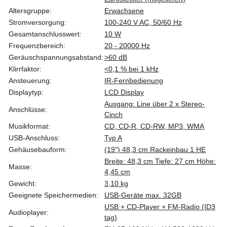
Altersgruppe:
Erwachsene
Stromversorgung:
100-240 V AC, 50/60 Hz
Gesamtanschlusswert:
10 W
Frequenzbereich:
20 - 20000 Hz
Geräuschspannungsabstand:
>60 dB
Klirrfaktor:
<0,1 % bei 1 kHz
Ansteuerung:
IR-Fernbedienung
Displaytyp:
LCD Display
Ausgang: Line über 2 x Stereo-
Anschlüsse:
Cinch
Musikformat:
CD, CD-R, CD-RW, MP3, WMA
USB-Anschluss:
Typ A
Gehäusebauform:
(19") 48,3 cm Rackeinbau 1 HE
Breite: 48,3 cm Tiefe: 27 cm Höhe:
Masse:
4,45 cm
Gewicht:
3,10 kg
Geeignete Speichermedien:
USB-Geräte max. 32GB
USB + CD-Player + FM-Radio (ID3
Audioplayer:
tag)