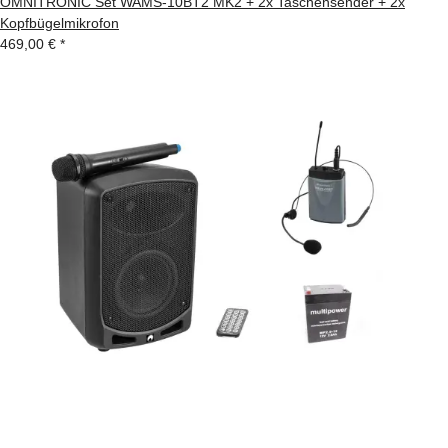
OMNITRONIC Set WAMS-10BT2 MK2 + 2x Taschensender + 2x
Kopfbügelmikrofon
469,00 €
*