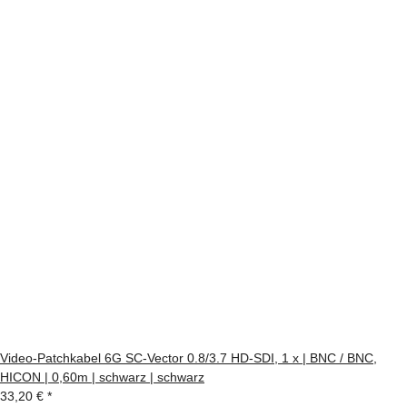
Video-Patchkabel 6G SC-Vector 0.8/3.7 HD-SDI, 1 x | BNC / BNC,
HICON | 0,60m | schwarz | schwarz
33,20 €
*