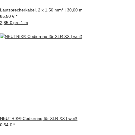
Lautsprecherkabel, 2 x 1,50 mm² | 30,00 m
85,50 €
*
2,85 € pro 1 m
NEUTRIK® Codierring für XLR XX | weiß
0,54 €
*