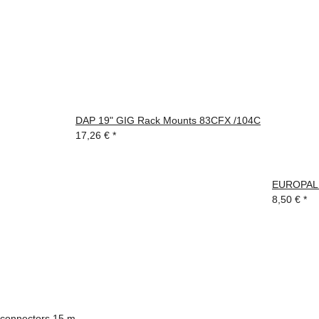
DAP 19" GIG Rack Mounts 83CFX /104C
17,26 €
*
EUROPALMS
8,50 €
*
connectors 15 m