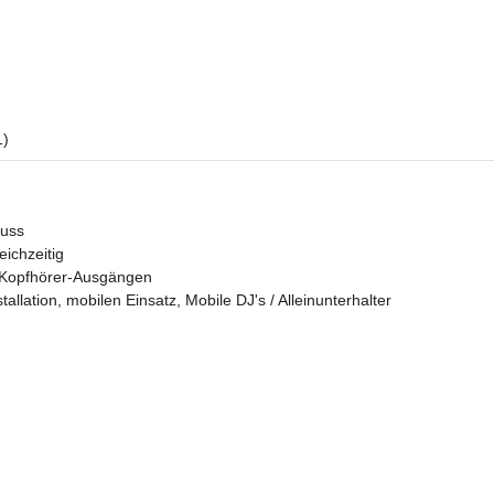
1)
luss
eichzeitig
d Kopfhörer-Ausgängen
lation, mobilen Einsatz, Mobile DJ's / Alleinunterhalter