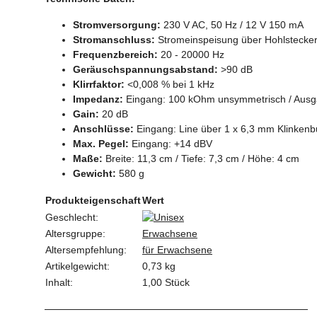
Stromversorgung:
230 V AC, 50 Hz / 12 V 150 mA
Stromanschluss:
Stromeinspeisung über Hohlstecker 
Frequenzbereich:
20 - 20000 Hz
Geräuschspannungsabstand:
>90 dB
Klirrfaktor:
<0,008 % bei 1 kHz
Impedanz:
Eingang: 100 kOhm unsymmetrisch / Aus
Gain:
20 dB
Anschlüsse:
Eingang: Line über 1 x 6,3 mm Klinkenb
Max. Pegel:
Eingang: +14 dBV
Maße:
Breite: 11,3 cm / Tiefe: 7,3 cm / Höhe: 4 cm
Gewicht:
580 g
Produkteigenschaft
Wert
Geschlecht:
Altersgruppe:
Erwachsene
Altersempfehlung:
für Erwachsene
Artikelgewicht:
0,73
kg
Inhalt:
1,00 Stück