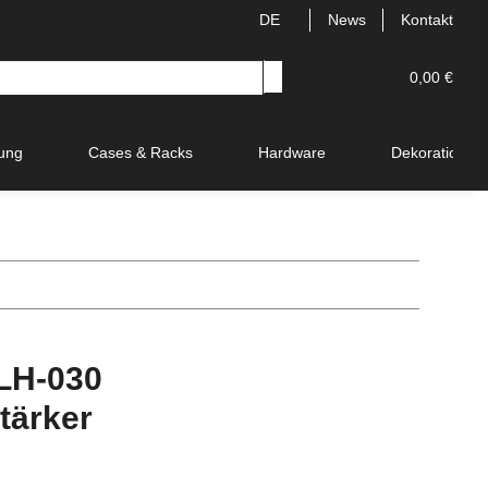
DE
News
Kontakt
0,00 €
ung
Cases & Racks
Hardware
Dekoration
LH-030
tärker