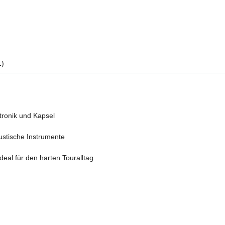
1)
tronik und Kapsel
ustische Instrumente
eal für den harten Touralltag