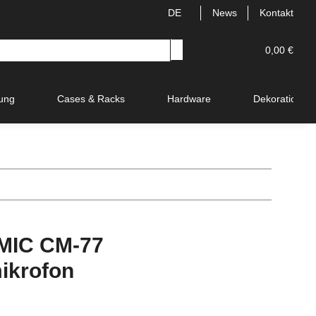
DE
News
Kontakt
0,00 €
ung
Cases & Racks
Hardware
Dekoration
MIC CM-77
ikrofon