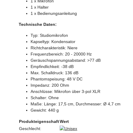
1 x Mikrofon
1 x Halter
1 x Bedienungsanleitung
Technische Daten:
Typ: Studiomikrofon
Kapseltyp: Kondensator
Richtcharakteristik: Niere
Frequenzbereich: 20 - 20000 Hz
Geräuschspannungsabstand: >77 dB
Empfindlichkeit: -38 dB
Max. Schalldruck: 136 dB
Phantomspeisung: 48 V DC
Impedanz: 200 Ohm
Anschlüsse: Mikrofon über 3-pol XLR
Schalter: Ohne
Maße: Länge: 17,5 cm, Durchmesser: Ø 4,7 cm
Gewicht: 440 g
Produkteigenschaft
Wert
Geschlecht: