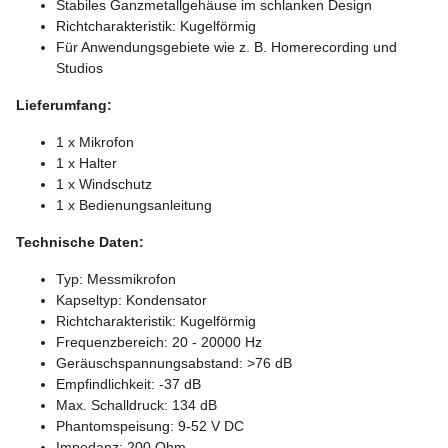
Stabiles Ganzmetallgehäuse im schlanken Design
Richtcharakteristik: Kugelförmig
Für Anwendungsgebiete wie z. B. Homerecording und
Studios
Lieferumfang:
1 x Mikrofon
1 x Halter
1 x Windschutz
1 x Bedienungsanleitung
Technische Daten:
Typ: Messmikrofon
Kapseltyp: Kondensator
Richtcharakteristik: Kugelförmig
Frequenzbereich: 20 - 20000 Hz
Geräuschspannungsabstand: >76 dB
Empfindlichkeit: -37 dB
Max. Schalldruck: 134 dB
Phantomspeisung: 9-52 V DC
Impedanz: 200 Ohm