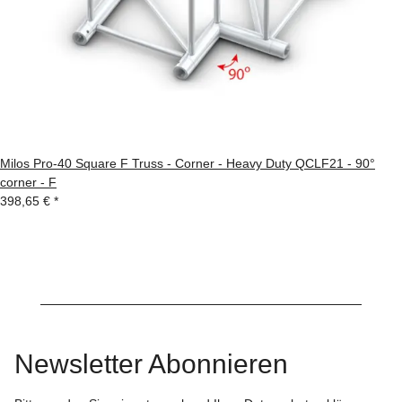
Milos Pro-40 Square F Truss - Corner - Heavy Duty QCLF21 - 90°
corner - F
398,65 €
*
Newsletter Abonnieren