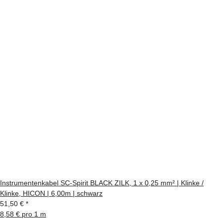
Instrumentenkabel SC-Spirit BLACK ZILK, 1 x 0,25 mm² | Klinke /
Klinke, HICON | 6,00m | schwarz
51,50 €
*
8,58 € pro 1 m