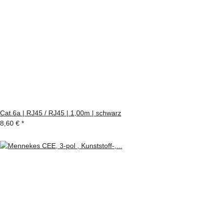
Cat.6a | RJ45 / RJ45 | 1,00m | schwarz
8,60 €
*