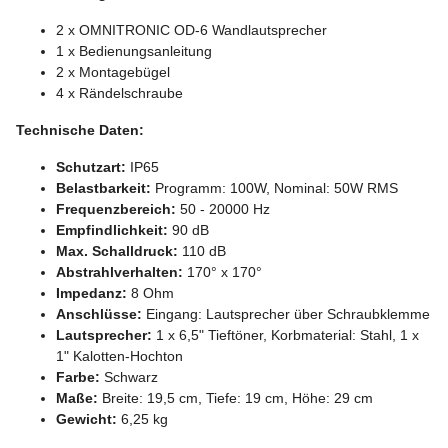
2 x OMNITRONIC OD-6 Wandlautsprecher
1 x Bedienungsanleitung
2 x Montagebügel
4 x Rändelschraube
Technische Daten:
Schutzart:
IP65
Belastbarkeit:
Programm: 100W, Nominal: 50W RMS
Frequenzbereich:
50 - 20000 Hz
Empfindlichkeit:
90 dB
Max. Schalldruck:
110 dB
Abstrahlverhalten:
170° x 170°
Impedanz:
8 Ohm
Anschlüsse:
Eingang: Lautsprecher über Schraubklemme
Lautsprecher:
1 x 6,5" Tieftöner, Korbmaterial: Stahl, 1 x
1" Kalotten-Hochton
Farbe:
Schwarz
Maße:
Breite: 19,5 cm, Tiefe: 19 cm, Höhe: 29 cm
Gewicht:
6,25 kg