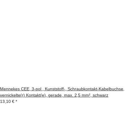
Mennekes CEE, 3-pol , Kunststoff-, Schraubkontakt-Kabelbuchse,
vernickelte(r) Kontakt(e), gerade, max. 2,5 mm², schwarz
13,10 €
*