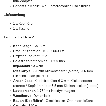
mm-Adapter
Perfekt für Mobile DJs, Homerecording und Studios
Lieferumfang:
1 x Kopfhörer
1 x Tasche
Technische Daten:
Kabellänge:
Ca. 3 m
Frequenzbereich:
10 - 26000 Hz
Empfindlichkeit:
98 dB
Belastbarkeit nominal:
1800 mW
Impedanz:
40 Ohm
Steckertyp:
6,3 mm Klinkenstecker (stereo); 3,5 mm
Klinkenstecker (stereo)
Anschlüsse:
Kopfhörer über 6,3 mm Klinkenstecker
(stereo) / Kopfhörer über 3,5 mm Klinkenstecker (stereo)
Lautsprecher:
1,75" mit Neodymmagnet
Wandlertyp:
Dynamisch
Bauart (Kopfhörer):
Geschlossen, Ohrumschließend
Gewicht:
340 g