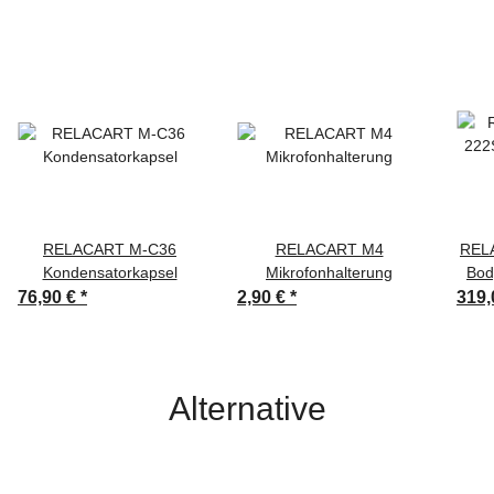
RELACART M-C36
RELACART M4
REL
Kondensatorkapsel
Mikrofonhalterung
Bod
76,90 €
*
2,90 €
*
319,
Alternative