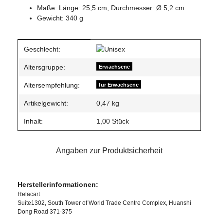
Maße: Länge: 25,5 cm, Durchmesser: Ø 5,2 cm
Gewicht: 340 g
Produkteigenschaft
Wert
Geschlecht:
Altersgruppe:
Erwachsene
Altersempfehlung:
für Erwachsene
Artikelgewicht:
0,47
kg
Inhalt:
1,00 Stück
Angaben zur Produktsicherheit
Herstellerinformationen:
Relacart
Suite1302, South Tower of World Trade Centre Complex, Huanshi
Dong Road 371-375