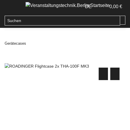
DE
0,00 €
Gerätecases