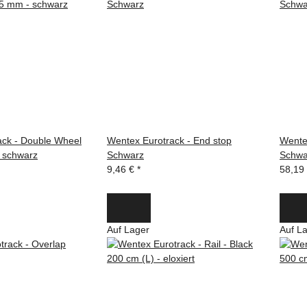
ack - Double Wheel
Wentex Eurotrack - End stop
Wentex
- schwarz
Schwarz
Schwa
9,46 €
*
58,19
Auf Lager
Auf L