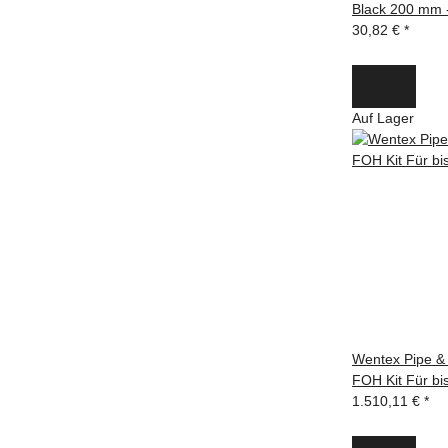
Black 200 mm 
30,82 €
*
Auf Lager
Wentex Pipe &
FOH Kit Für bi
1.510,11 €
*