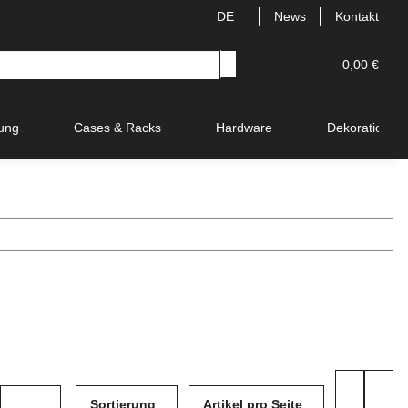
DE
News
Kontakt
0,00 €
ung
Cases & Racks
Hardware
Dekoration
Sortierung
Artikel pro Seite