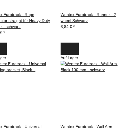
x Eurotrack - Rope
Wentex Eurotrack - Runner - 2
tor straight für Heavy Duty
wheel Schwarz
r - schwarz
6,84 €
*
 €
*
ager
Auf Lager
 Eurotrack - Universal
Wentex Eurotrack - Wall Arm,