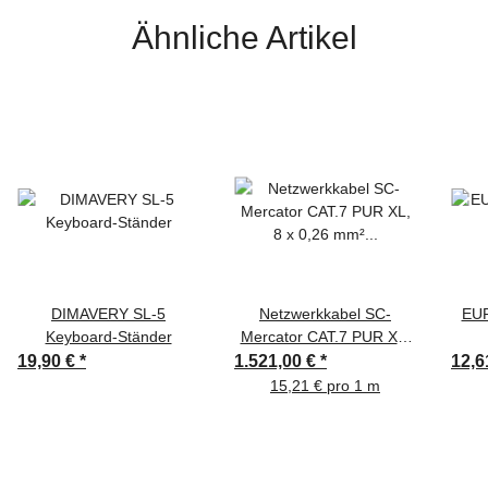
Ähnliche Artikel
DIMAVERY SL-5
Netzwerkkabel SC-
EUR
Keyboard-Ständer
Mercator CAT.7 PUR XL,
8 x 0,26 mm² | RJ45 /
19,90 €
*
1.521,00 €
*
12,6
RJ45, HICON auf
15,21 € pro 1 m
Kabeltrommel | 100m |
schwarz | rot