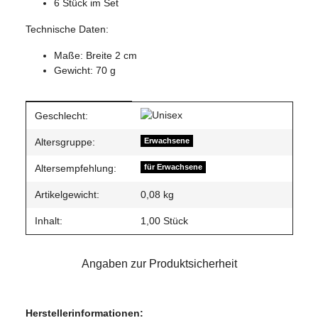
6 Stück im Set
Technische Daten:
Maße: Breite 2 cm
Gewicht: 70 g
Produkteigenschaft
Wert
Geschlecht:
Altersgruppe:
Erwachsene
Altersempfehlung:
für Erwachsene
Artikelgewicht:
0,08
kg
Inhalt:
1,00 Stück
Angaben zur Produktsicherheit
Herstellerinformationen: