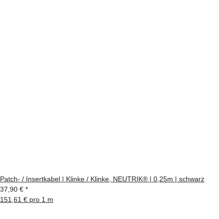
Patch- / Insertkabel | Klinke / Klinke, NEUTRIK® | 0,25m | schwarz
37,90 €
*
151,61 € pro 1 m