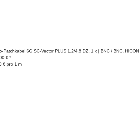
o-Patchkabel 6G SC-Vector PLUS 1.2/4.8 DZ, 1 x | BNC / BNC, HICON 
00 €
*
0 € pro 1 m