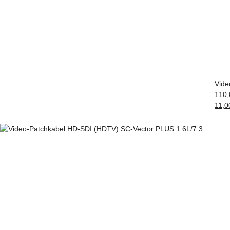
Vide
110,
11,0