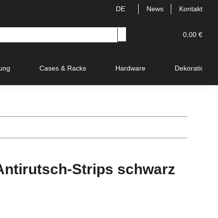
DE
News
Kontakt
0,00 €
ung
Cases & Racks
Hardware
Dekoration
tirutsch-Strips schwarz