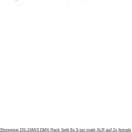
Showgear DS-24M/3 DMX Rack Split 8x 3-pin male XLR auf 2x female