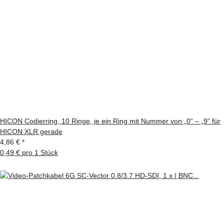
HICON Codierring, 10 Ringe, je ein Ring mit Nummer von „0“ – „9“ für
HICON XLR gerade
4,86 €
*
0,49 € pro 1 Stück