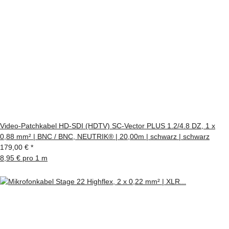
Video-Patchkabel HD-SDI (HDTV) SC-Vector PLUS 1.2/4.8 DZ, 1 x
0,88 mm² | BNC / BNC, NEUTRIK® | 20,00m | schwarz | schwarz
179,00 €
*
8,95 € pro 1 m