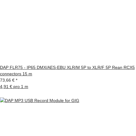
DAP FLR75 - IP65 DMX/AES-EBU XLR/M 5P to XLR/F 5P Rean RCX5
connectors 15 m
73,66 €
*
4,91 € pro 1 m