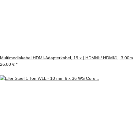
Multimediakabel HDMI-Adapterkabel, 19 x | HDMI® / HDMI® | 3,00m
26,80 €
*