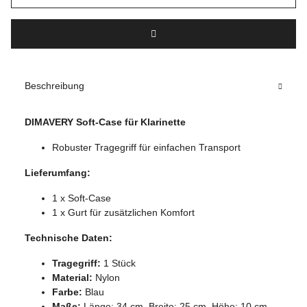
Beschreibung
DIMAVERY Soft-Case für Klarinette
Robuster Tragegriff für einfachen Transport
Lieferumfang:
1 x Soft-Case
1 x Gurt für zusätzlichen Komfort
Technische Daten:
Tragegriff:
1 Stück
Material:
Nylon
Farbe:
Blau
Maße:
Länge: 34 cm, Breite: 25 cm, Höhe: 10 cm