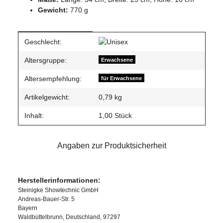
Gewicht:
770 g
Produkteigenschaft
Wert
Geschlecht:
Altersgruppe:
Erwachsene
Altersempfehlung:
für Erwachsene
Artikelgewicht:
0,79
kg
Inhalt:
1,00 Stück
Angaben zur Produktsicherheit
Herstellerinformationen:
Steinigke Showtechnic GmbH
Andreas-Bauer-Str. 5
Bayern
Waldbüttelbrunn, Deutschland, 97297