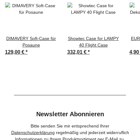
DIMAVERY Soft-Case für
Showtec Case for LAMPY
EUR
Posaune
40 Flight Case
129,00 €
*
332,01 €
*
4,90
Newsletter Abonnieren
Bitte senden Sie mir entsprechend Ihrer
Datenschutzerklärung
regelmäßig und jederzeit widerruflich
Informationen zu Ihrem Produktsortiment per E-Mail zu.