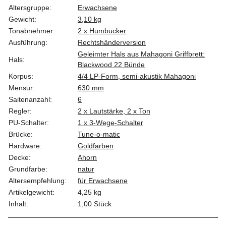
Altersgruppe:
Erwachsene
Gewicht:
3,10 kg
Tonabnehmer:
2 x Humbucker
Ausführung:
Rechtshänderversion
Geleimter Hals aus Mahagoni Griffbrett:
Hals:
Blackwood 22 Bünde
Korpus:
4/4 LP-Form, semi-akustik Mahagoni
Mensur:
630 mm
Saitenanzahl:
6
Regler:
2 x Lautstärke, 2 x Ton
PU-Schalter:
1 x 3-Wege-Schalter
Brücke:
Tune-o-matic
Hardware:
Goldfarben
Decke:
Ahorn
Grundfarbe:
natur
Altersempfehlung:
für Erwachsene
Artikelgewicht:
4,25
kg
Inhalt:
1,00 Stück