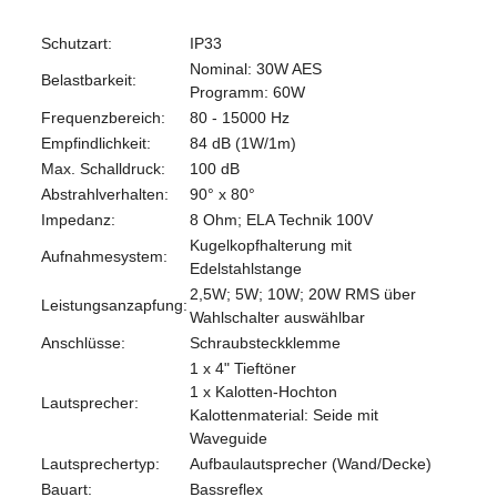
Schutzart:
IP33
Nominal: 30W AES
Belastbarkeit:
Programm: 60W
Frequenzbereich:
80 - 15000 Hz
Empfindlichkeit:
84 dB (1W/1m)
Max. Schalldruck:
100 dB
Abstrahlverhalten:
90° x 80°
Impedanz:
8 Ohm; ELA Technik 100V
Kugelkopfhalterung mit
Aufnahmesystem:
Edelstahlstange
2,5W; 5W; 10W; 20W RMS über
Leistungsanzapfung:
Wahlschalter auswählbar
Anschlüsse:
Schraubsteckklemme
1 x 4" Tieftöner
1 x Kalotten-Hochton
Lautsprecher:
Kalottenmaterial: Seide mit
Waveguide
Lautsprechertyp:
Aufbaulautsprecher (Wand/Decke)
Bauart:
Bassreflex