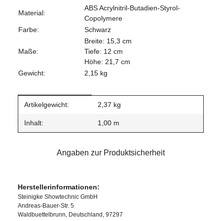
ABS Acrylnitril-Butadien-Styrol-
Material:
Copolymere
Farbe:
Schwarz
Breite: 15,3 cm
Maße:
Tiefe: 12 cm
Höhe: 21,7 cm
Gewicht:
2,15 kg
Produkteigenschaft
Wert
Artikelgewicht:
2,37
kg
Inhalt:
1,00 m
Angaben zur Produktsicherheit
Herstellerinformationen:
Steinigke Showtechnic GmbH
Andreas-Bauer-Str. 5
Waldbuettelbrunn, Deutschland, 97297