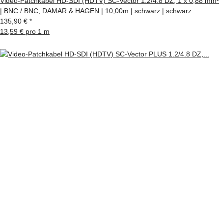
Video-Patchkabel HD-SDI (HDTV) SC-Vector 1.2/4.8 DZ, 1 x 0,88 mm²
| BNC / BNC, DAMAR & HAGEN | 10,00m | schwarz | schwarz
135,90 €
*
13,59 € pro 1 m