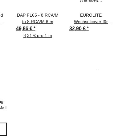
ed
DAP FL65 - 8 RCA/M
EUROLITE
EUROL
c
to 8 RCA/M 6 m
Wechselcover für
B
Stage Stand Set
49,86 €
*
32,90 €
*
11,33 
(variabel) weiß
8,31 € pro 1 m
ig
Mail