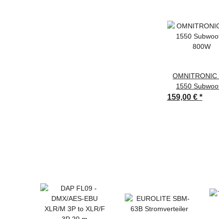
OMNITRONIC 
1550 Subwoo
800W
159,00 €
*