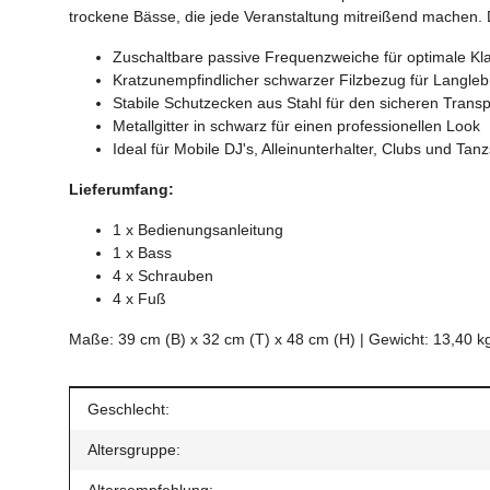
trockene Bässe, die jede Veranstaltung mitreißend machen.
Zuschaltbare passive Frequenzweiche für optimale Kl
Kratzunempfindlicher schwarzer Filzbezug für Langlebi
Stabile Schutzecken aus Stahl für den sicheren Transp
Metallgitter in schwarz für einen professionellen Look
Ideal für Mobile DJ's, Alleinunterhalter, Clubs und Tan
Lieferumfang:
1 x Bedienungsanleitung
1 x Bass
4 x Schrauben
4 x Fuß
Maße: 39 cm (B) x 32 cm (T) x 48 cm (H) | Gewicht: 13,40 k
Produkteigenschaft
Wert
Geschlecht:
Altersgruppe:
Altersempfehlung: