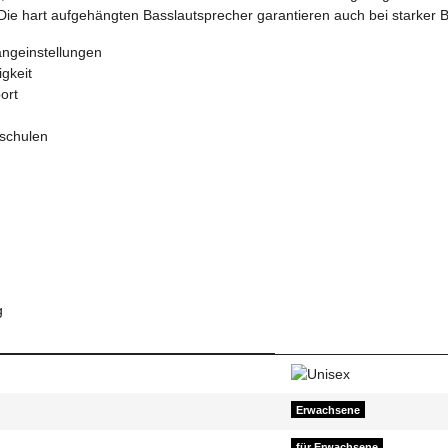
 Die hart aufgehängten Basslautsprecher garantieren auch bei starker
angeinstellungen
gkeit
ort
zschulen
g
Erwachsene
für Erwachsene