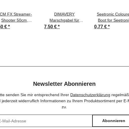
CM FX Streamer-
DIMAVERY
Seetronic Colour
Shooter 50cm,
Marschgabel für
Boot for Seetroni
weiß/silber
Saxophon
Jack Rot
50 €
*
7,50 €
*
0,77 €
*
Newsletter Abonnieren
itte senden Sie mir entsprechend Ihrer
Datenschutzerklärung
regelmäß
 jederzeit widerruflich Informationen zu Ihrem Produktsortiment per E-
zu.
Abonnieren