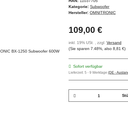
HAN:
11037705
Kategorie:
Subwoofer
Hersteller:
OMNITRONIC
109,00 €
inkl. 19% USt. , zzgl.
Versand
(Sie sparen
7.48%
, also
8,81 €
)
Sofort verfügbar
Lieferzeit:
5 - 9 Werktage
(DE - Ausla
St