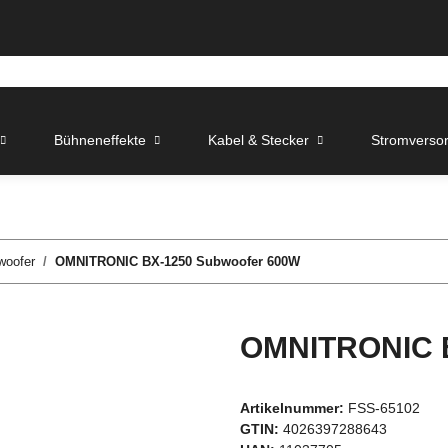
Bühneneffekte
Kabel & Stecker
Stromverso
woofer
OMNITRONIC BX-1250 Subwoofer 600W
OMNITRONIC B
Artikelnummer:
FSS-65102
GTIN:
4026397288643