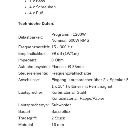
1 x Bass
4 x Schrauben
4 x Fuß
Technische Daten:
Programm: 1200W
Belastbarkeit:
Nominal: 600W RMS
Frequenzbereich:
15 - 300 Hz
Empfindlichkeit:
99 dB (1W/1m)
Impedanz:
8 Ohm
Aufnahmesystem:
Flansch: Ø 35mm
Steuerelemente:
Frequenzwahlschalter
Anschlüsse:
Eingang: Lautsprecher über 2 x Speaker
1 x 18" Tieftöner mit Ferritmagnet
Lautsprecher:
Korbmaterial: Stahl
Konusmaterial: Pappe/Papier
Lautsprechertyp:
Subwoofer
Bauart:
Bassreflex
Tragegriff:
2 Stück
Material:
16 mm