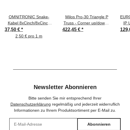
OMNITRONIC Snake-
Milos Pro-30 Triangle P
EURO
Kabel 8xCinch/8xCinch
Truss - Corner up/down -
IP 
15m
right - 74 cm ACB44 - 90°
37,50 €
*
422,45 €
*
129,
Corner - P
2,50 € pro 1 m
Newsletter Abonnieren
Bitte senden Sie mir entsprechend Ihrer
Datenschutzerklärung
regelmäßig und jederzeit widerruflich
Informationen zu Ihrem Produktsortiment per E-Mail zu.
Abonnieren